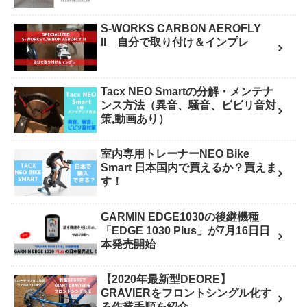
S-WORKS CARBON AEROFLY
II 自分で取り付け＆インプレ
Tacx NEO Smartの分解・メンテナ
ンス方法（異音、騒音、ビビリ音対
策,動画あり）
室内専用トレーナーNEO Bike
Smart 日本国内で買えるか？買えま
す！
GARMIN EDGE1030の後継機種
「EDGE 1030 Plus」が7月16日日
本発売開始
【2020年最新型DEORE】
GRAVIERをフロントシングル化す
る作業手順を紹介