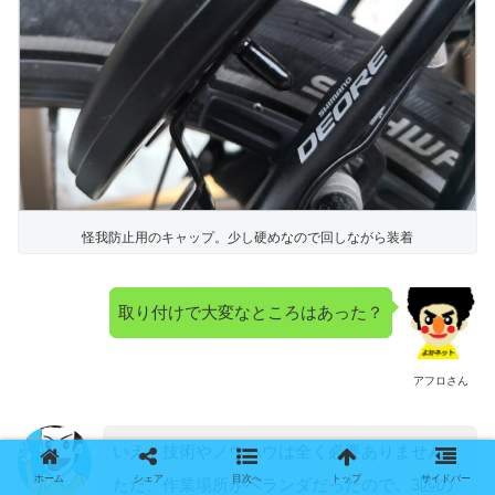
怪我防止用のキャップ。少し硬めなので回しながら装着
取り付けで大変なところはあった？
アフロさん
いえ、技術やノウハウは全く必要ありません。
ホーム
シェア
目次へ
トップ
サイドバー
ただ、作業場所がベランダだったので、3匹の