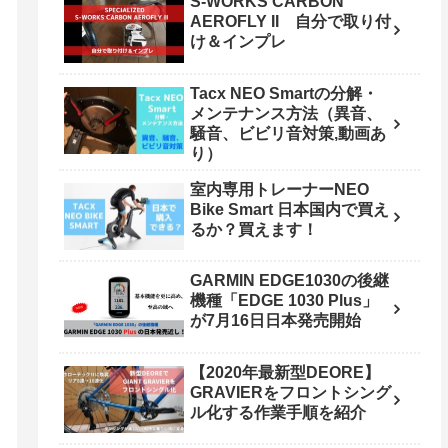
S-WORKS CARBON
AEROFLY II 自分で取り付
け＆インプレ
Tacx NEO Smartの分解・
メンテナンス方法（異音、
騒音、ビビリ音対策,動画あ
り）
室内専用トレーナーNEO
Bike Smart 日本国内で買え
るか？買えます！
GARMIN EDGE1030の後継
機種「EDGE 1030 Plus」
が7月16日日本発売開始
【2020年最新型DEORE】
GRAVIERをフロントシング
ル化する作業手順を紹介