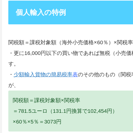
個人輸入の特例
関税額＝課税対象額（海外小売価格×60％）×関税率
・更に16,000円以下の買い物であれば無税（小売
す。
・
少額輸入貨物の簡易税率
表
のその他のもの（関税
が、
関税額＝課税対象額×関税率
＝781.5ユーロ（131.1円換算で102,454円）
×60％×5％＝3073円