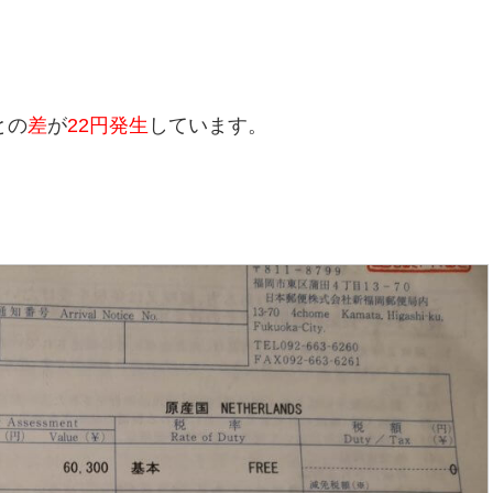
との
差
が
22円発生
しています。